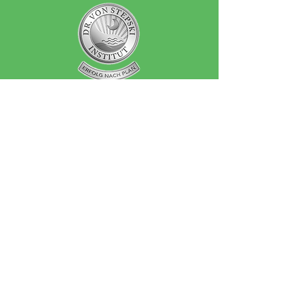
Anschrift
Dr. von Stepski Institut
Mülleranger 8
82284 Grafrath
Telefon
+49 (0)162 32 48 024